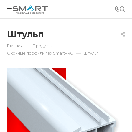
Штульп
—
—
Главная
Продукты
—
Оконные профили пвх SmartPRO
Штульп