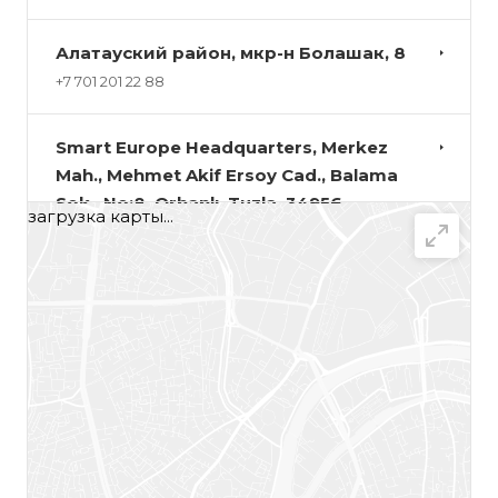
Алатауский район, мкр-н Болашак, 8
+7 701 201 22 88
Smart Europe Headquarters, Merkez
Mah., Mehmet Akif Ersoy Cad., Balama
Sok., No:8, Orhanlı, Tuzla, 34956,
загрузка карты...
Istanbul, Türkiye.
+90 533 190 9794‬
Семей, ул.Богенбай батыра, 1
+77017326027
Караганда, ул. Складская, 16
+7 702 214 09 09