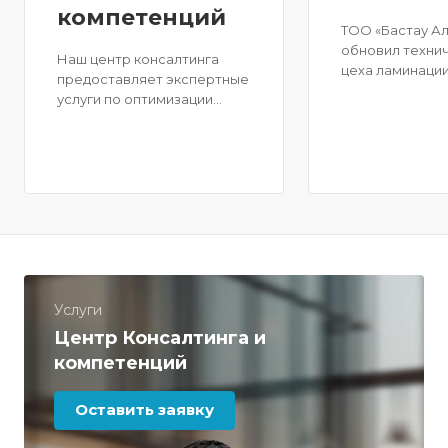
компетенций
ТОО «Бастау А
обновил техни
Наш центр консалтинга
цеха ламинации
предоставляет экспертные
году.На сегодн
услуги по оптимизации
мы предлагаем
процессов производства и
широкий выбо
монтажа оконных систем.
ламинационных
Мы предлагаем
цветовым и те
индивидуальные
решениям на р
консультации, анализ
Казахстана и С
производственных
процессов и рекомендации
по их улучшению.
Услуги
Центр Консалтинга и
компетенций
Оставить заявку