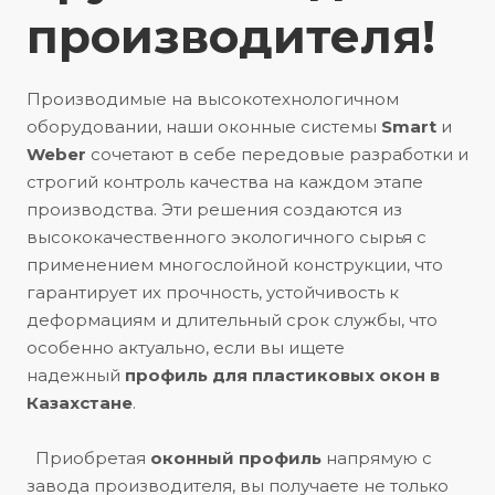
производителя!
+7 747 333 16 85
Байсерке
Производимые на высокотехнологичном
+7 707 961 92 62
оборудовании, наши оконные системы
Smart
и
Weber
сочетают в себе передовые разработки и
Тараз
строгий контроль качества на каждом этапе
+7 777 932 12 12
производства. Эти решения создаются из
высококачественного экологичного сырья с
применением многослойной конструкции, что
Актобе, Пр. 312-й Стрелковой
гарантирует их прочность, устойчивость к
Дивизии, 95
деформациям и длительный срок службы, что
+7 747 232 44 98
особенно актуально, если вы ищете
надежный
профиль для пластиковых окон в
Шымкент, ул. Акпан Батыра 111/6
Казахстане
.
+7 707 935 08 05
Приобретая
оконный профиль
напрямую с
завода производителя, вы получаете не только
Усть-Каменогорск, ул. Волгоградская,