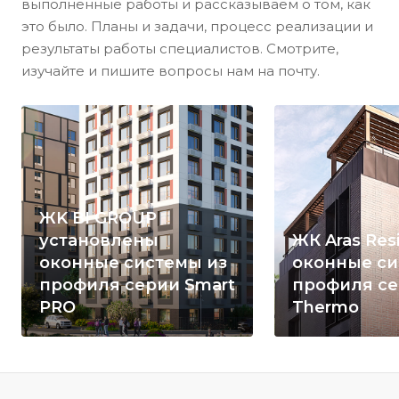
выполненные работы и рассказываем о том, как
это было. Планы и задачи, процесс реализации и
результаты работы специалистов. Смотрите,
изучайте и пишите вопросы нам на почту.
ЖK BI GROUP
установлены
ЖК Aras Res
оконные системы из
оконные си
профиля серии Smart
профиля се
PRO
Thermo